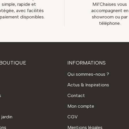
simple, rapide et
Mil’Chaises vous
otégée, avec facilités
accompagnent en
paiement disponibles.
showroom ou par
téléphone.
BOUTIQUE
INFORMATIONS
Qui sommes-nous ?
Actus & Inspirations
s
Contact
Mon compte
 jardin
CGV
ons
Mentions légales