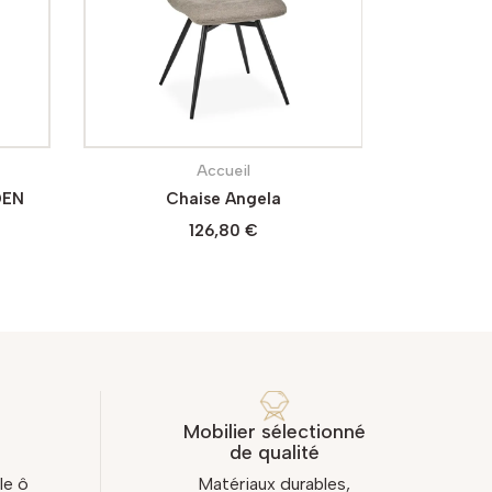
Séjour
Table REDOX
Fau
1 347,00 €
Mobilier sélectionné
de qualité
le ô
Matériaux durables,