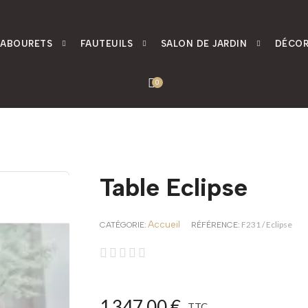
TABOURETS
FAUTEUILS
SALON DE JARDIN
DÉCOR
Table Eclipse
Accueil
F231 / Eclipse
CATÉGORIE
RÉFÉRENCE





1 347,00 €
TTC